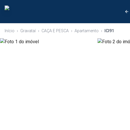
Início
›
Gravataí
›
CAÇA E PESCA
›
Apartamento
›
ICI91