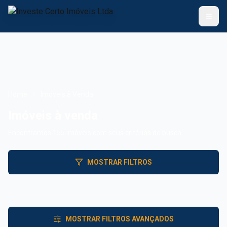
Voltar ao Início
Anunciar Imóvel
Home
›
Imóveis à Venda
Apartamentos
Imóveis à venda
Encontramos
155
imóveis
com seus critérios de busca
Casas
MOSTRAR FILTROS
Terrenos
Ver Todos
MOSTRAR FILTROS AVANÇADOS
(51) 99345-9526