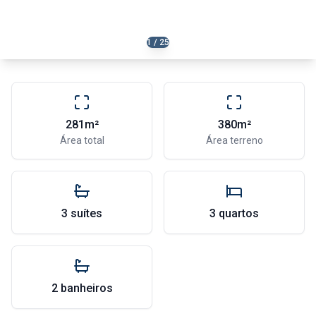
1 / 25
281m²
380m²
Área total
Área terreno
3 suítes
3 quartos
2 banheiros