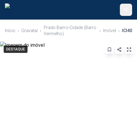
Prado Bairro-Cidade (Barro
Início
›
Gravataí
›
›
Imóvel
›
ICI40
Voltar ao Início
Vermelho)
Anunciar Imóvel
DESTAQUE
Apartamentos
Casas
Terrenos
Ver Todos
(51) 99345-9526