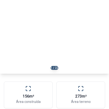
1 / 22
156m²
273m²
Área construída
Área terreno