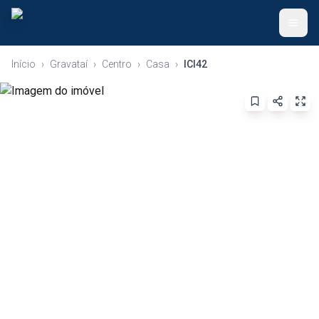
Início
›
Gravataí
›
Centro
›
Casa
›
ICI42
Voltar ao Início
Anunciar Imóvel
Apartamentos
Casas
Terrenos
Ver Todos
(51) 99345-9526