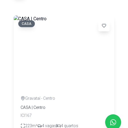
CASA
Gravataí
- Centro
CASA | Centro
ICI167
223
m²
4
vagas
4
quartos