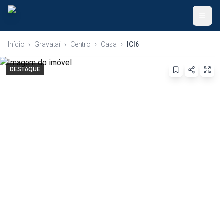
Início
›
Gravataí
›
Centro
›
Casa
›
ICI6
Voltar ao Início
DESTAQUE
Anunciar Imóvel
Apartamentos
Casas
Terrenos
Ver Todos
(51) 99345-9526