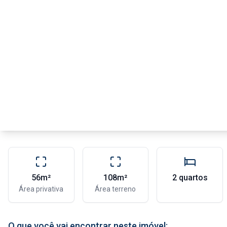
56m²
108m²
2 quartos
Área privativa
Área terreno
O que você vai encontrar neste imóvel: