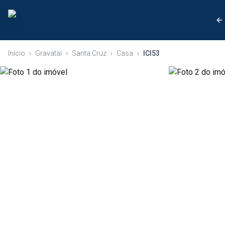
Início
›
Gravataí
›
Santa Cruz
›
Casa
›
ICI53