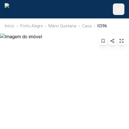
Início
›
Porto Alegre
›
Mário Quintana
›
Casa
›
ICI96
Voltar ao Início
Anunciar Imóvel
Apartamentos
Casas
Terrenos
Ver Todos
(51) 99345-9526