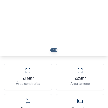
1 / 20
216m²
225m²
Área construída
Área terreno