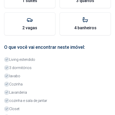
1 suítes
3 quartos
2 vagas
4 banheiros
O que você vai encontrar neste imóvel:
Living estendido
3 dormitórios
lavabo
Cozinha
Lavanderia
cozinha e sala de jantar
Closet